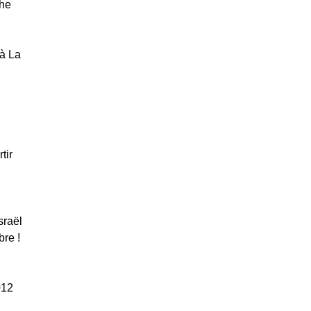
che
 à La
tir
sraël
re !
012