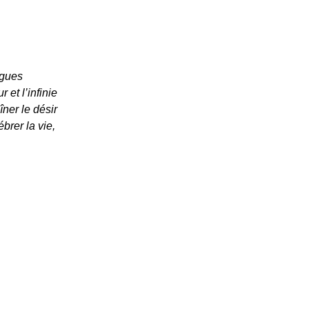
ugues
 et l’infinie
ner le désir
brer la vie,